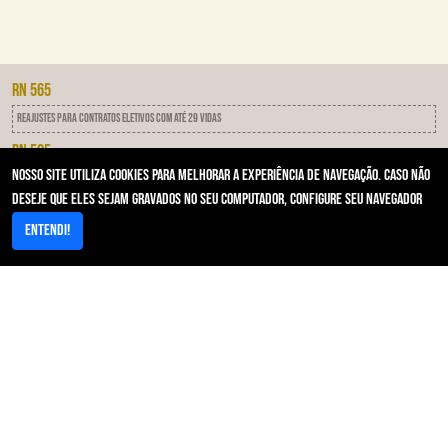
RN 565
Reajustes para contratos eletivos com até 29 vidas
RN 505
Nosso site utiliza cookies para melhorar a experiência de navegação. Caso não
IDSS - Programa de qualificação das operadoras
deseje que eles sejam gravados no seu computador, configure seu navegador
RN 593
Entendi!
Notificação Por Inadimplência
Acesso Rápido
Area restrita/Autorizador