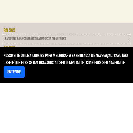
RN 565
Reajustes para contratos eletivos com até 29 vidas
RN 505
Nosso site utiliza cookies para melhorar a experiência de navegação. Caso não
IDSS - Programa de qualificação das operadoras
deseje que eles sejam gravados no seu computador, configure seu navegador
RN 593
Entendi!
Notificação Por Inadimplência
Acesso Rápido
Area restrita/Autorizador