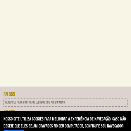
RN 565
Reajustes para contratos eletivos com até 29 vidas
RN 505
Nosso site utiliza cookies para melhorar a experiência de navegação. Caso não
IDSS - Programa de qualificação das operadoras
deseje que eles sejam gravados no seu computador, configure seu navegador
RN 593