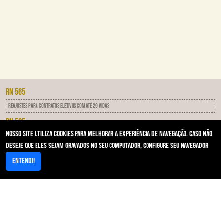
RN 565
Reajustes para contratos eletivos com até 29 vidas
RN 505
Nosso site utiliza cookies para melhorar a experiência de navegação. Caso não
IDSS - Programa de qualificação das operadoras
deseje que eles sejam gravados no seu computador, configure seu navegador
RN 593
Entendi!
Notificação Por Inadimplência