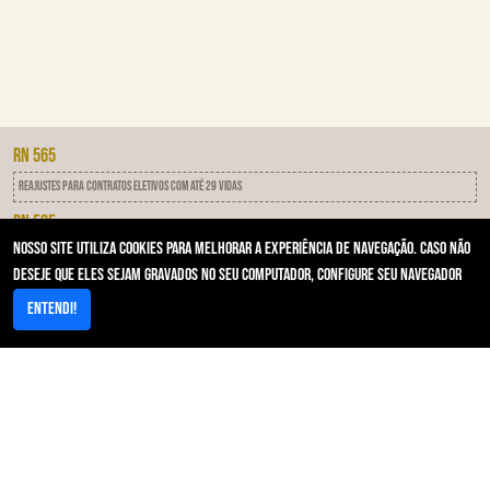
RN 565
Reajustes para contratos eletivos com até 29 vidas
RN 505
Nosso site utiliza cookies para melhorar a experiência de navegação. Caso não
IDSS - Programa de qualificação das operadoras
deseje que eles sejam gravados no seu computador, configure seu navegador
RN 593
Entendi!
Notificação Por Inadimplência