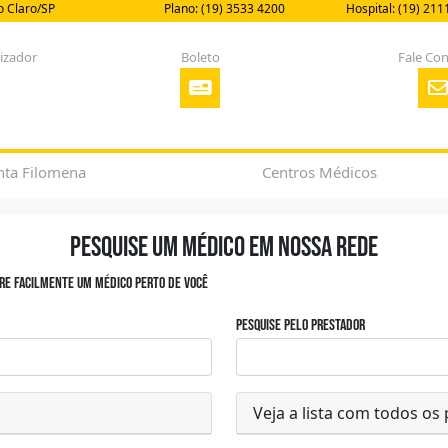
io Claro/SP
Plano: (19) 3533 4200
Hospital: (19) 211
rizador
Boleto
Fale Co
nta Filomena
Centros Médicos
Pesquise um médico em nossa rede
tre facilmente um médico perto de você
Pesquise pelo prestador
Veja a lista com todos os