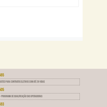
565
ustes para contratos eletivos com até 29 vidas
505
 - Programa de qualificação das operadoras
593