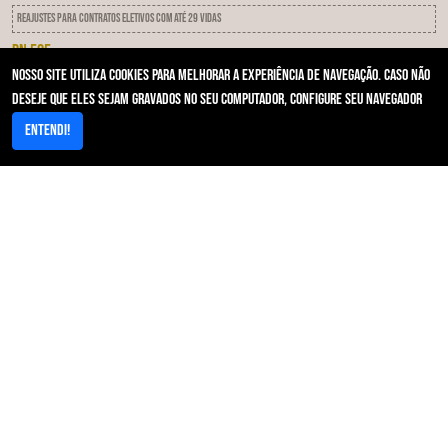
Reajustes para contratos eletivos com até 29 vidas
RN 505
Nosso site utiliza cookies para melhorar a experiência de navegação. Caso não
IDSS - Programa de qualificação das operadoras
deseje que eles sejam gravados no seu computador, configure seu navegador
RN 593
Entendi!
Notificação Por Inadimplência
Acesso Rápido
Area restrita/Autorizador
Resultados de Exames/PACs
Contato - Primeira Instância
Ouvidoria
Galeria