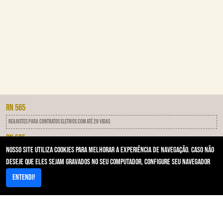
RN 565
Reajustes para contratos eletivos com até 29 vidas
RN 505
Nosso site utiliza cookies para melhorar a experiência de navegação. Caso não
IDSS - Programa de qualificação das operadoras
deseje que eles sejam gravados no seu computador, configure seu navegador
RN 593
Entendi!
Notificação Por Inadimplência