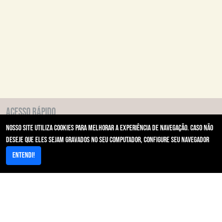
Acesso Rápido
Nosso site utiliza cookies para melhorar a experiência de navegação. Caso não
Area restrita/Autorizador
deseje que eles sejam gravados no seu computador, configure seu navegador
Resultados de Exames/PACs
Portal de cotação compras
Entendi!
Contato - Primeira Instância
Ouvidoria
Galeria
FAQ
Guia Médico