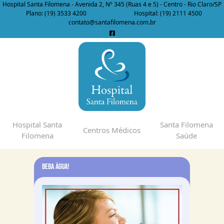
Hospital Santa Filomena - Avenida 2, Nº 345 (Ruas 4 e 5) - Centro - Rio Claro/SP
Plano: (19) 3533 4200
Hospital: (19) 2111 4500
contato@santafilomena.com.br
Hospital Santa
Santa Filomena
Centros Médicos
Filomena
Saúde
Beba Água!
Açúcar