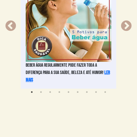
a dizer
Beber água regularmente pode fazer toda a
Conheç
 mais
diferença para a sua saúde, beleza e até humor!
ler
mais