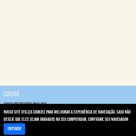
Cursos
Curso Prepataório para Pais
Acesso Rápido
Nosso site utiliza cookies para melhorar a experiência de navegação. Caso não
deseje que eles sejam gravados no seu computador, configure seu navegador
Area restrita/Autorizador
Entendi!
Resultados de Exames/PACs