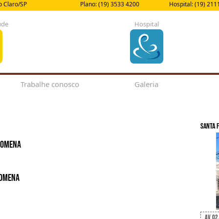
io Claro/SP
Plano: (19) 3533 4200
Hospital: (19) 211
úde
Hospital
Trabalhe conosco
Galeria
Santa 
ilomena
lomena
Av. 02