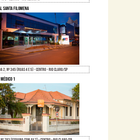
al Santa Filomena
a 2, Nº 345 (Ruas 4 e 5) - Centro - Rio Claro/SP
 Médico 1
 nº 783 (Esquina com Av 7) - Centro - Rio Claro/SP