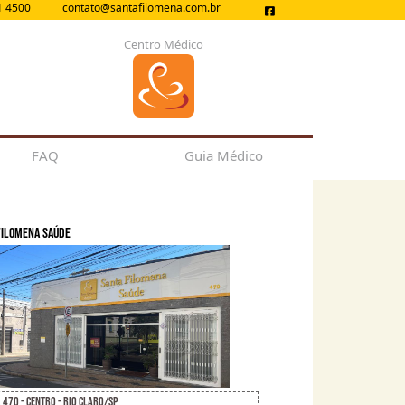
1 4500
contato@santafilomena.com.br
Centro Médico
FAQ
Guia Médico
Filomena Saúde
, 470 - Centro - Rio Claro/SP