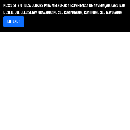
Nosso site utiliza cookies para melhorar a experiência de navegação. Caso não
IDSS - Programa de qualificação das operadoras
deseje que eles sejam gravados no seu computador, configure seu navegador
RN 593
Entendi!
Notificação Por Inadimplência
Acesso Rápido
Area restrita/Autorizador
Resultados de Exames/PACs
Contato - Primeira Instância
Ouvidoria
Galeria
FAQ
Guia Médico
Grupo Santa Filomena