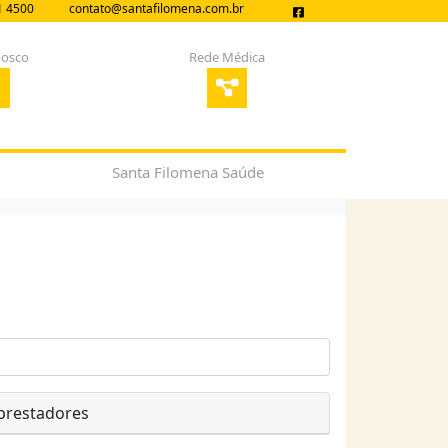
1 4500
contato@santafilomena.com.br
nosco
Rede Médica
Santa Filomena Saúde
 prestadores