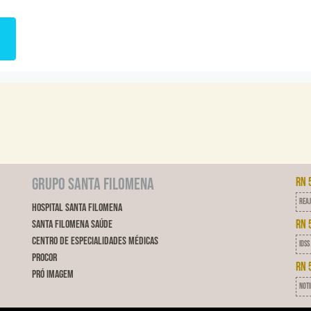
Grupo Santa Filomena
RN 
Reaj
Hospital Santa Filomena
RN 
Santa Filomena Saúde
Centro de Especialidades Médicas
IDSS
ProCor
RN 
Pró Imagem
Noti