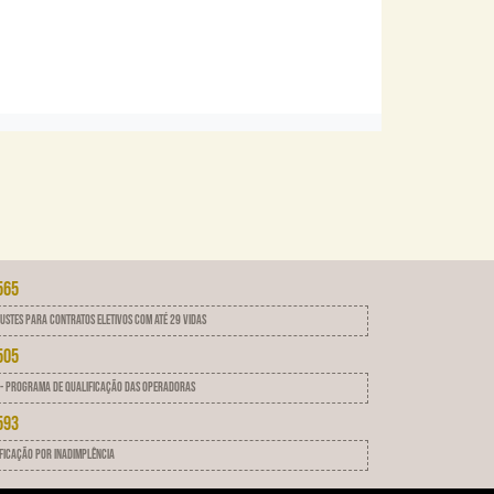
565
ustes para contratos eletivos com até 29 vidas
505
 - Programa de qualificação das operadoras
593
ficação Por Inadimplência