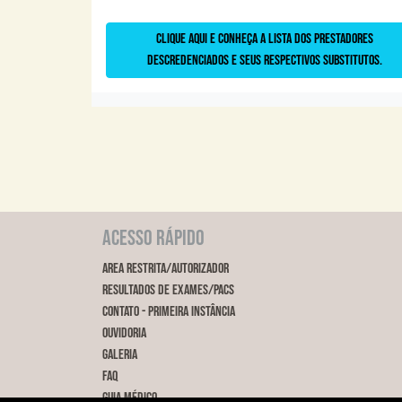
Clique aqui e conheça a lista dos prestadores
descredenciados e seus respectivos substitutos.
Acesso Rápido
Area restrita/Autorizador
Resultados de Exames/PACs
Contato - Primeira Instância
Ouvidoria
Galeria
FAQ
Guia Médico