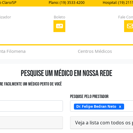
io Claro/SP
Plano: (19) 3533 4200
Hospital: (19) 211
rizador
Boleto
Fale Co
nta Filomena
Centros Médicos
Pesquise um médico em nossa rede
tre facilmente um médico perto de você
Pesquise pelo prestador
Dr. Felipe Bedran Neto
Veja a lista com todos os