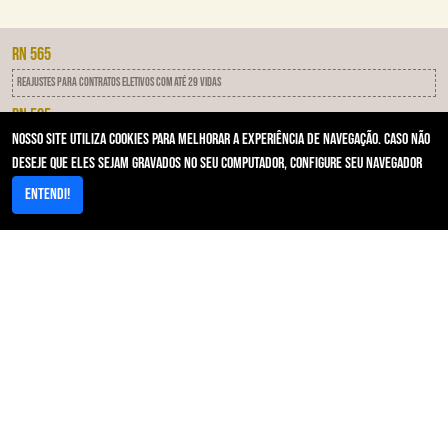
RN 565
Reajustes para contratos eletivos com até 29 vidas
RN 505
Nosso site utiliza cookies para melhorar a experiência de navegação. Caso não
IDSS - Programa de qualificação das operadoras
deseje que eles sejam gravados no seu computador, configure seu navegador
RN 593
Entendi!
Notificação Por Inadimplência
Acesso Rápido
Area restrita/Autorizador
Resultados de Exames/PACs
Contato - Primeira Instância