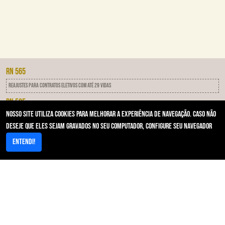
RN 565
Reajustes para contratos eletivos com até 29 vidas
RN 505
Nosso site utiliza cookies para melhorar a experiência de navegação. Caso não
IDSS - Programa de qualificação das operadoras
deseje que eles sejam gravados no seu computador, configure seu navegador
RN 593
Entendi!
Notificação Por Inadimplência