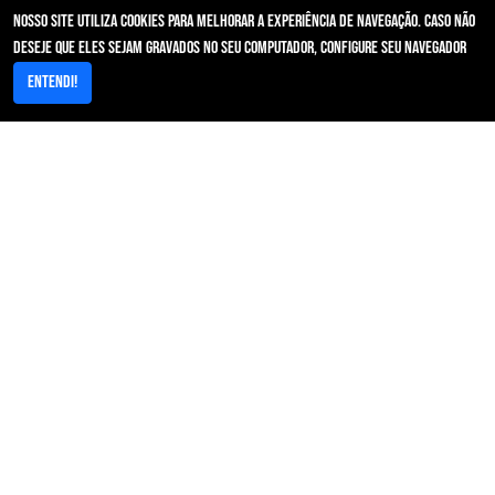
Nosso site utiliza cookies para melhorar a experiência de navegação. Caso não
IDSS - Programa de qualificação das operadoras
deseje que eles sejam gravados no seu computador, configure seu navegador
RN 593
Entendi!
Notificação Por Inadimplência
Acesso Rápido
Area restrita/Autorizador
Resultados de Exames/PACs
Contato - Primeira Instância
Ouvidoria
Galeria
FAQ
Guia Médico
Grupo Santa Filomena