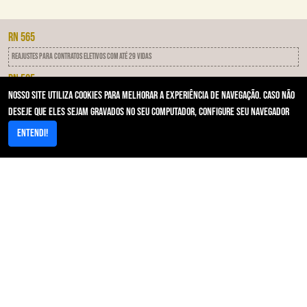
RN 565
Reajustes para contratos eletivos com até 29 vidas
RN 505
Nosso site utiliza cookies para melhorar a experiência de navegação. Caso não
IDSS - Programa de qualificação das operadoras
deseje que eles sejam gravados no seu computador, configure seu navegador
RN 593
Entendi!
Notificação Por Inadimplência
Acesso Rápido
Area restrita/Autorizador
Resultados de Exames/PACs
Contato - Primeira Instância